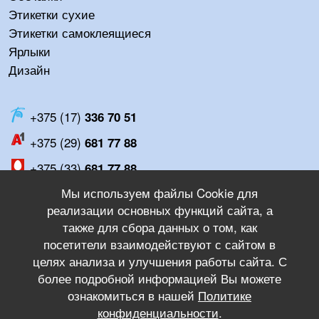
Этикетки сухие
Этикетки самоклеящиеся
Ярлыки
Дизайн
+375 (17)
336 70 51
+375 (29)
681 77 88
+375 (33)
681 77 88
Мы используем файлы Cookie для
Пн-Пт:
8:00 - 17:00
реализации основных функций сайта, а
Сб-Вс:
Выходной
также для сбора данных о том, как
посетители взаимодействуют с сайтом в
целях анализа и улучшения работы сайта. С
instagram
более подробной информацией Вы можете
ознакомиться в нашей
Политике
конфиденциальности
.