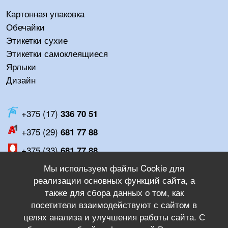
Картонная упаковка
Обечайки
Этикетки сухие
Этикетки самоклеящиеся
Ярлыки
Дизайн
+375 (17)
336 70 51
+375 (29)
681 77 88
+375 (33)
681 77 88
Мы используем файлы Cookie для
Пн-Пт:
8:00 - 17:00
реализации основных функций сайта, а
Сб-Вс:
Выходной
также для сбора данных о том, как
посетители взаимодействуют с сайтом в
целях анализа и улучшения работы сайта. С
instagram