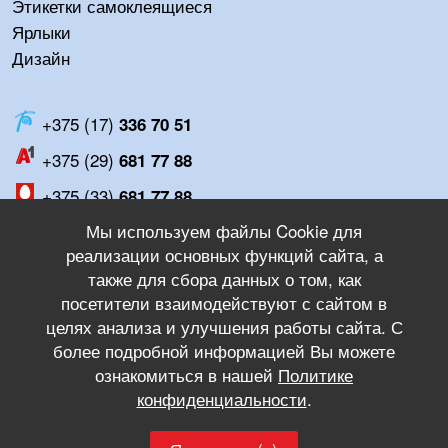
Этикетки самоклеящиеся
Ярлыки
Дизайн
+375 (17)
336 70 51
+375 (29)
681 77 88
+375 (33)
681 77 88
Мы используем файлы Cookie для
Пн-Пт:
8:00 - 17:00
реализации основных функций сайта, а
Сб-Вс:
Выходной
также для сбора данных о том, как
посетители взаимодействуют с сайтом в
целях анализа и улучшения работы сайта. С
instagram
более подробной информацией Вы можете
ознакомиться в нашей
Политике
конфиденциальности
.
Политика конфиденциальности
Дизайн, программирование,